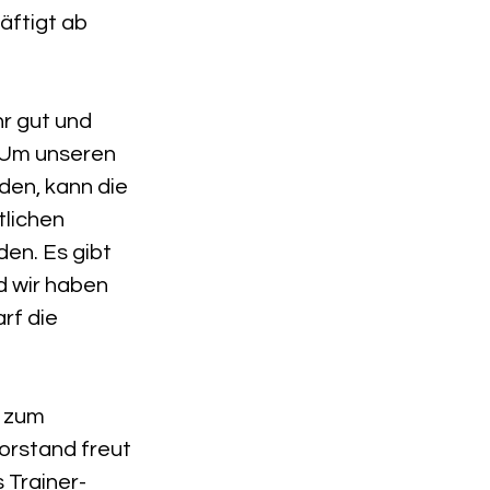
äftigt ab 
hr gut und 
. Um unseren 
en, kann die 
tlichen 
en. Es gibt 
d wir haben 
rf die 
 zum 
orstand freut 
 Trainer-