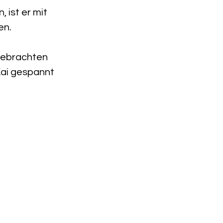
ist er mit 
en.
gebrachten 
Kai gespannt 