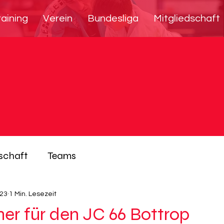
raining
Verein
Bundesliga
Mitgliedschaft
schaft
Teams
023
1 Min. Lesezeit
ner für den JC 66 Bottrop