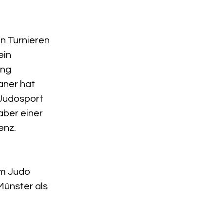
n Turnieren 
ein 
ng 
aner hat 
 Judosport 
aber einer 
enz.
im Judo 
ünster als 