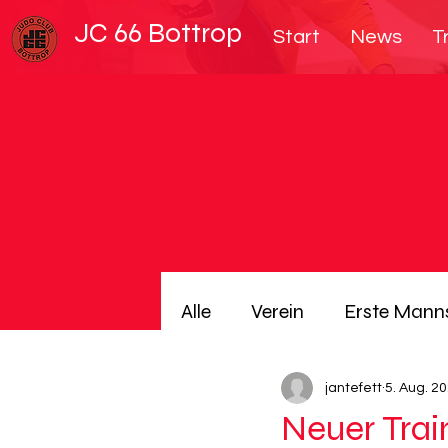
JC 66 Bottrop
Start
News
T
Alle
Verein
Erste Mann
jantefett
5. Aug. 2
Neuer Trai