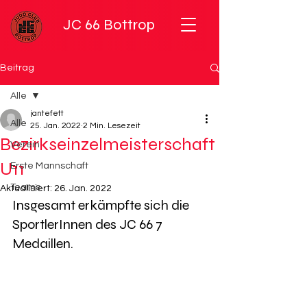
JC 66 Bottrop
Beitrag
Alle
jantefett
Alle
25. Jan. 2022
2 Min. Lesezeit
Bezirkseinzelmeisterschaft
Verein
U11
Erste Mannschaft
Teams
Aktualisiert:
26. Jan. 2022
Insgesamt erkämpfte sich die 
SportlerInnen des JC 66 7 
Medaillen.