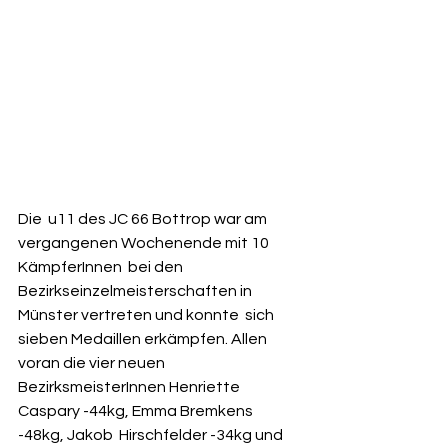
Die  u11 des JC 66 Bottrop war am 
vergangenen Wochenende mit 10 
KämpferInnen  bei den 
Bezirkseinzelmeisterschaften in 
Münster vertreten und konnte  sich 
sieben Medaillen erkämpfen. Allen 
voran die vier neuen  
BezirksmeisterInnen Henriette 
Caspary -44kg, Emma Bremkens 
-48kg, Jakob  Hirschfelder -34kg und 