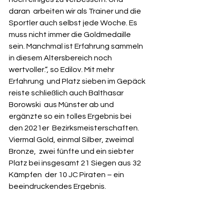
daran  arbeiten wir als Trainer und die 
Sportler auch selbst jede Woche. Es  
muss nicht immer die Goldmedaille 
sein. Manchmal ist Erfahrung sammeln  
in diesem Altersbereich noch 
wertvoller.“, so Edilov. Mit mehr 
Erfahrung  und Platz sieben im Gepäck 
reiste schließlich auch Balthasar 
Borowski  aus Münster ab und 
ergänzte so ein tolles Ergebnis bei 
den 2021er  Bezirksmeisterschaften. 
Viermal Gold, einmal Silber, zweimal 
Bronze,  zwei fünfte und ein siebter 
Platz bei insgesamt 21 Siegen aus 32 
Kämpfen  der 10 JC Piraten – ein 
beeindruckendes Ergebnis.
Teams