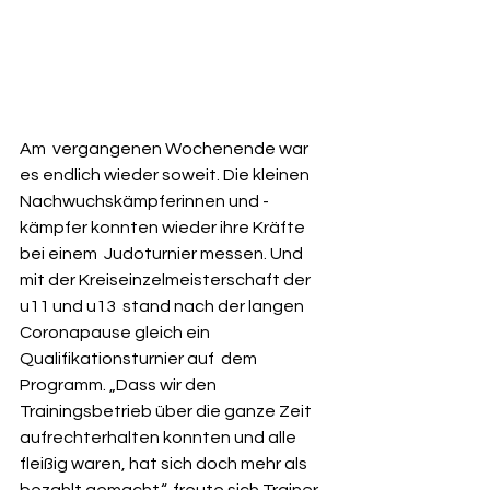
Am  vergangenen Wochenende war 
es endlich wieder soweit. Die kleinen  
Nachwuchskämpferinnen und -
kämpfer konnten wieder ihre Kräfte 
bei einem  Judoturnier messen. Und 
mit der Kreiseinzelmeisterschaft der 
u11 und u13  stand nach der langen 
Coronapause gleich ein 
Qualifikationsturnier auf  dem 
Programm. „Dass wir den 
Trainingsbetrieb über die ganze Zeit  
aufrechterhalten konnten und alle 
fleißig waren, hat sich doch mehr als  
bezahlt gemacht.“, freute sich Trainer 