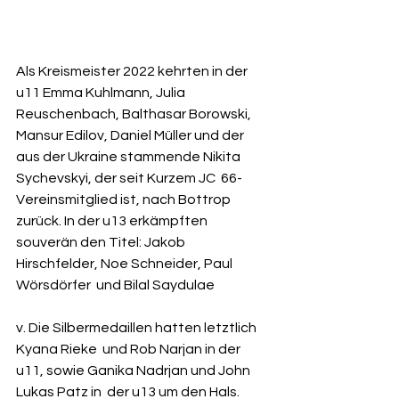
Als Kreismeister 2022 kehrten in der 
u11 Emma Kuhlmann, Julia  
Reuschenbach, Balthasar Borowski, 
Mansur Edilov, Daniel Müller und der  
aus der Ukraine stammende Nikita 
Sychevskyi, der seit Kurzem JC  66-
Vereinsmitglied ist, nach Bottrop 
zurück. In der u13 erkämpften  
souverän den Titel: Jakob 
Hirschfelder, Noe Schneider, Paul 
Wörsdörfer  und Bilal Saydulae
v. Die Silbermedaillen hatten letztlich 
Kyana Rieke  und Rob Narjan in der 
u11, sowie Ganika Nadrjan und John 
Lukas Patz in  der u13 um den Hals. 