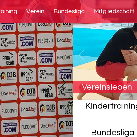
raining
Verein
Bundesliga
Mitgliedschaft
Vereinsleben
Kindertrainin
Bundesliga