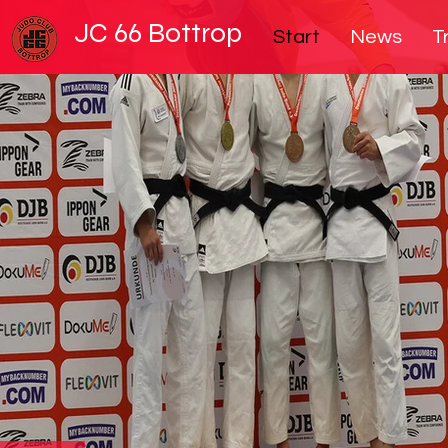
JC 66 Bottrop
Start
News
T