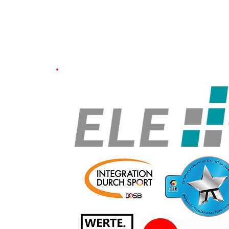
undesliga Heimkampf gegen das Hamburger Judote